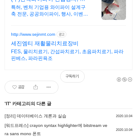
설공사 가능
특허, 벤처 기업용 와이파이 설계구
축 전문, 공공와이파이, 행사, 이벤트,
IOT 나라장터 입찰 가능 기업, 성공
사업의 지름길 와이파이 프리존 구
축. 견적문의
http://www.sejinmt.com
광고
세진엠티 재활물리치료장비
FES, 물리치료기, 간섭파치료기, 초음파치료기, 파라
핀베스, 파라핀욕조
구독하기
공감
'
IT
' 카테고리의 다른 글
[정리] 데이터베이스 개론과 실습
2020.10.04
[워드프레스] crayon syntax highlighter에 bitstream ve
2020.10.04
ra sans mono 폰트