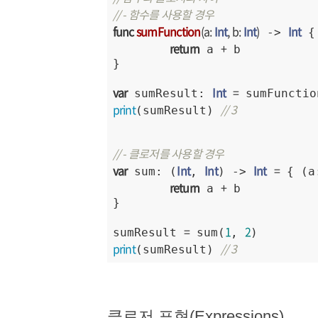
// - 함수를 사용할 경우
func
sumFunction
(
a
: 
Int
, 
b
: 
Int
)
Int
 -> 
 {

return
+
 a 
 b

}

var
Int
=
 sumResult: 
 sumFunctio
print
// 3
(sumResult) 
// - 클로저를 사용할 경우
var
Int
Int
Int
=
 sum: (
, 
) -> 
 { (a
return
+
 a 
 b

}

=
1
2
sumResult 
 sum(
, 
print
// 3
(sumResult) 
클로저 표현(Expressions)