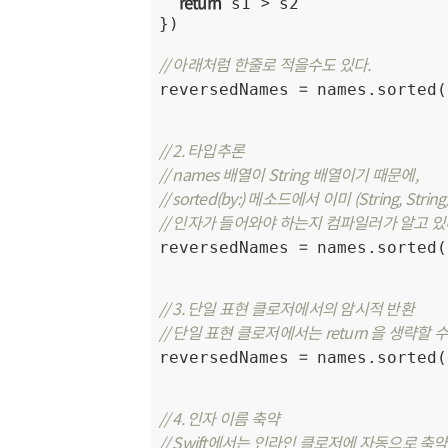
return
>
 s1 
 s2

})

// 아래처럼 한줄로 적을수도 있다.
=
reversedNames 
 names.sorted(
// 2. 타입추론
// names 배열이 String 배열이기 때문에,
// sorted(by:) 메소드에서 이미 (String, Strin
// 인자가 들어와야 하는지 컴파일러가 알고 있
=
reversedNames 
 names.sorted(
// 3. 단일 표현 클로저에서의 암시적 반환
// 단일 표현 클로저에서는 return 을 생략할 수
=
reversedNames 
 names.sorted(
// 4. 인자 이름 축약
// Swift에서는 인라인 클로저에 자동으로 축약 인