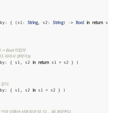
String
String
Bool
in
return
by: { (s1: 
, s2: 
) -> 
 s1 
g) -> Bool 타입의
다. 따라서 생략가능
in
return
>
by: { s1, s2 
 s1 
 s2 } )

 있다.
in
>
by: { s1, s2 
 s1 
 s2 } )

자 이름(순서에 따라 $0, $1 ... )을 제공한다.