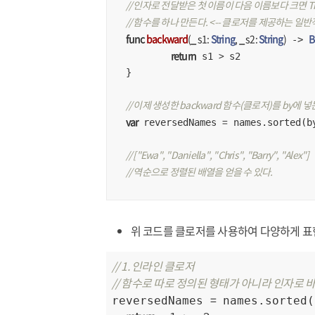
// 인자로 전달받은 첫 이름이 다음 이름보다 크면 Tr
// 함수를 하나 만든다. <-- 클로저를 제공하는 일
func
backward
(
_
s1
: 
String
, 
_
s2
: 
String
)
B
 -> 
return
>
 s1 
 s2

}

// 이제 생성한 backward 함수(클로저)를 by에 넣
var
=
 reversedNames 
 names.sorted(by
// ["Ewa", "Daniella", "Chris", "Barry", "Alex"]
// 역순으로 정렬된 배열을 얻을 수 있다.
위 코드를 클로저를 사용하여 다양하게 표현
// 1. 인라인 클로저
// 함수로 따로 정의된 형태가 아니라 인자로 
=
reversedNames 
 names.sorted(