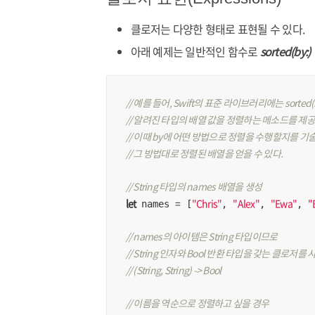
클로저는 다양한 형태로 표현될 수 있다.
아래 예제는 일반적인 함수로
sorted(by:)
// 예를 들어, Swift의 표준 라이브러리에는 sorted(
// 알려진 타입의 배열 값을 정렬하는 메소드를 제공
// 이때 by에 어떤 방법으로 정렬을 수행할지를 기
// 그 방법대로 정렬된 배열을 얻을 수 있다.
// String 타입의 names 배열을 생성
let
=
"Chris"
"Alex"
"Ewa"
"
 names 
 [
, 
, 
, 
// names의 아이템은 String 타입이므로
// String 인자와 Bool 반환 타입을 갖는 클로저를
// (String, String) -> Bool
// 이름을 역순으로 정렬하고 싶을 경우