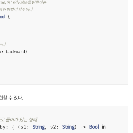
ue, 아니면 False를 반환하는
반적인 방법이 함수이다.
ool
 {

는다.
: backward)

할 수 있다.
바로 들어가 있는 형태
String
String
Bool
in
by: { (s1: 
, s2: 
) -> 