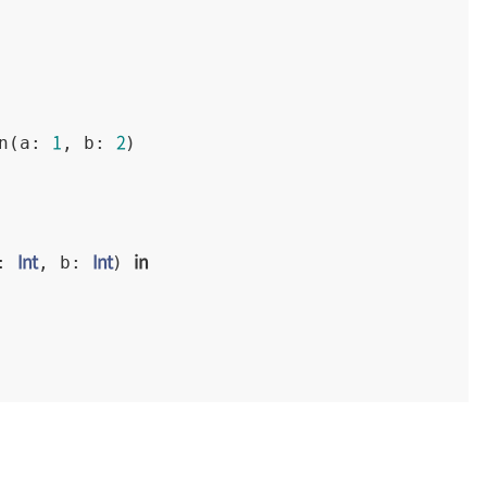
1
2
n(a: 
, b: 
Int
Int
in
: 
, b: 
) 