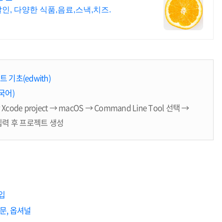
인, 다양한 식품,음료,스낵,치즈.
 기초(edwith)
한국어)
 Xcode project → macOS → Command Line Tool 선택 →
fier 입력 후 프로젝트 생성
타입
어문, 옵셔널